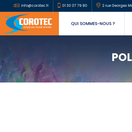
info@corotec.fr
01 30 07 79 80
2 rue Georges Mé
QUI SOMMES-NOUS ?
POL